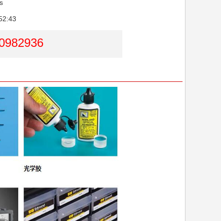
s
2:43
0982936