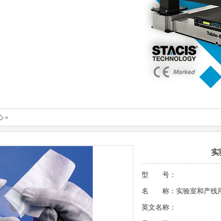
心
»
实
型 号：
名 称：实验室和产线
英文名称：