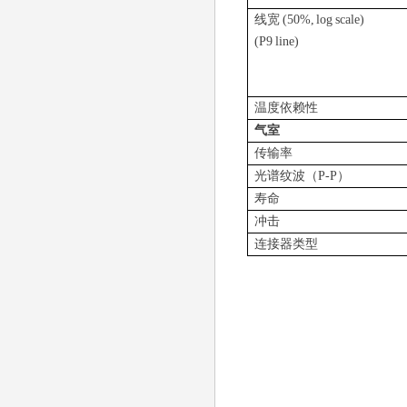
线宽
(50%, log scale)
(P9 line)
温度依赖性
气室
传输率
光谱纹波（
P-P
）
寿命
冲击
连接器类型